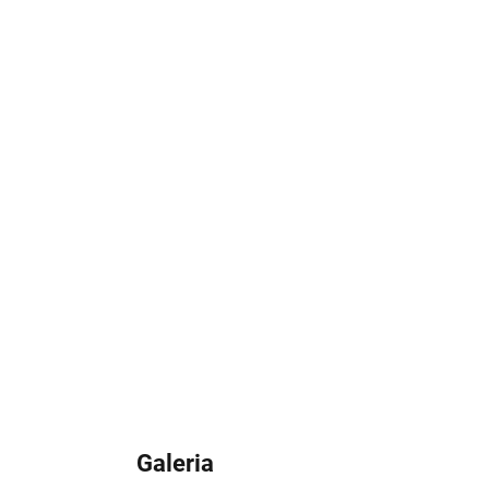
50
Localização
200
Pessoas
Galeria