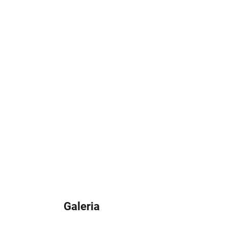
50
Localização
200
Pessoas
Galeria