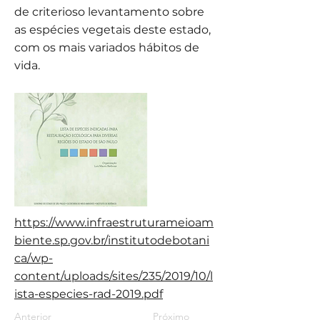
de criterioso levantamento sobre
as espécies vegetais deste estado,
com os mais variados hábitos de
vida.
https://www.infraestruturameioam
biente.sp.gov.br/institutodebotani
ca/wp-
content/uploads/sites/235/2019/10/l
ista-especies-rad-2019.pdf
Anterior
Próximo