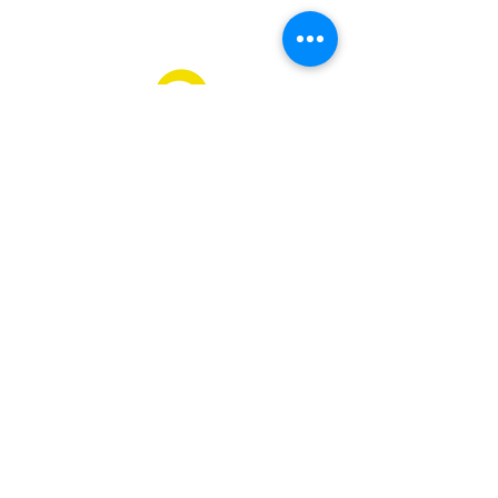
WhastApp:
+55 12 99647-5096
Rua Cabo José Benedito Salinas, 84 - Bairro
São Benedito - São Luiz do Paraitinga - CEP:
12140-000
Conheça nossas Políticas:
Política de
Privacidade e NDA
•
Termos de uso de
Imagem
•
Política de Pagamento de
Fornecedores
Do Not Sell My Personal Information
© 2023 Akarui. Produzido e criado
com Wix pela
Agência Comk