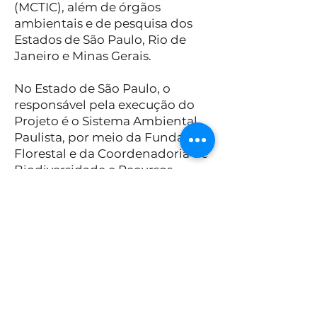
(MCTIC), além de órgãos
ambientais e de pesquisa dos
Estados de São Paulo, Rio de
Janeiro e Minas Gerais.
No Estado de São Paulo, o
responsável pela execução do
Projeto é o Sistema Ambiental
Paulista, por meio da Fundação
Florestal e da Coordenadoria de
Biodiversidade e Recursos
Naturais da Secretaria de Estado
do Meio Ambiente. Suas ações
estão orientadas por
componentes, de acordo com
objetivos específicos, e os
chamamentos para
participação da sociedade são
feitos por meio de editais.