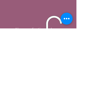
Abra o aplicativo do banco
na área do PIX
Leia o QRCODE
CNPJ
05.846.294
/0001-90
AKARUI - Coop. Sicred -
Vanguarda PR/SP/RJ